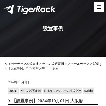
Skip
to
content
設置事例
タイガーラック株式会社
>
全ての設置事例
>
スチールラック
>
300kg
>
【設置事例】2024年10月01日 大阪府
2024年10月1日
300kg
全ての設置事例
日本ラックシステム株式会社
移動棚
【設置事例】2024年10月01日 大阪府