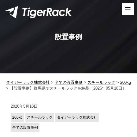
Skip
to
content
設置事例
タイガーラック株式会社
>
全ての設置事例
>
スチールラック
>
200kg
>
【設置事例】群馬県でスチールラックを納品（2026年05月18日）
2026年5月18日
200kg
スチールラック
タイガーラック株式会社
全ての設置事例