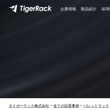
Skip
to
企業情報
製品紹介
採用
content
タイガーラック株式会社
>
全ての設置事例
>
パレットラック