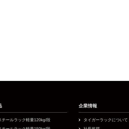
品
企業情報
スチールラック軽量120kg/段
タイガーラックについて
スチールラック軽量150kg/段
社長挨拶