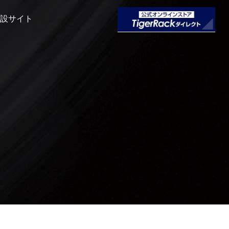
特設サイト
）