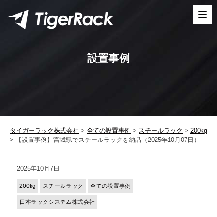
Skip
to
content
設置事例
タイガーラック株式会社
>
全ての設置事例
>
スチールラック
>
200kg
>
【設置事例】宮城県でスチールラックを納品（2025年10月07日）
2025年10月7日
200kg
スチールラック
全ての設置事例
日本ラックシステム株式会社