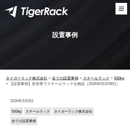
Skip
to
content
設置事例
タイガーラック株式会社
>
全ての設置事例
>
スチールラック
>
500kg
>
【設置事例】奈良県でスチールラックを納品（2026年03月09日）
2026年3月9日
500kg
スチールラック
タイガーラック株式会社
全ての設置事例