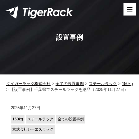
Skip
to
content
設置事例
タイガーラック株式会社
>
全ての設置事例
>
スチールラック
>
150kg
>
【設置事例】千葉県でスチールラックを納品（2025年11月27日）
2025年11月27日
150kg
スチールラック
全ての設置事例
株式会社シーエスラック