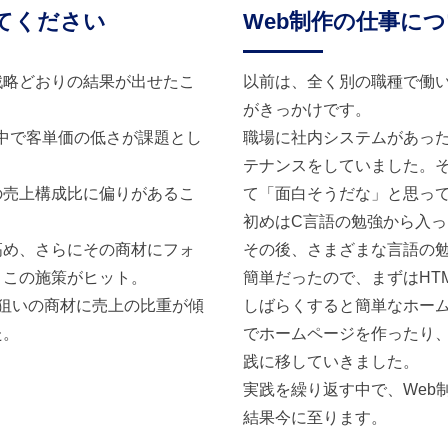
てください
Web制作の仕事に
戦略どおりの結果が出せたこ
以前は、全く別の職種で働
がきっかけです。
中で客単価の低さが課題とし
職場に社内システムがあっ
テナンスをしていました。
の売上構成比に偏りがあるこ
て「面白そうだな」と思っ
初めはC言語の勉強から入
高め、さらにその商材にフォ
その後、さまざまな言語の勉
、この施策がヒット。
簡単だったので、まずはHT
狙いの商材に売上の比重が傾
しばらくすると簡単なホー
た。
でホームページを作ったり
践に移していきました。
実践を繰り返す中で、Web
結果今に至ります。