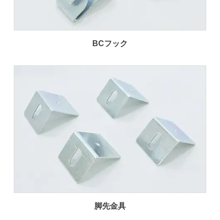
BCフック
脚先金具