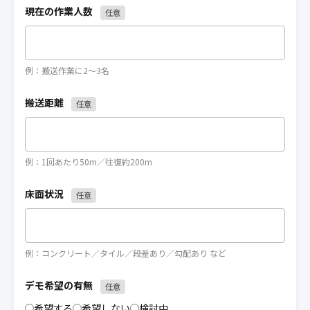
現在の作業人数
任意
例：搬送作業に2〜3名
搬送距離
任意
例：1回あたり50m／往復約200m
床面状況
任意
例：コンクリート／タイル／段差あり／勾配あり など
デモ希望の有無
任意
希望する
希望しない
検討中