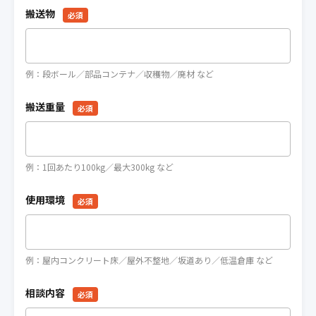
搬送物
必須
例：段ボール／部品コンテナ／収穫物／廃材 など
搬送重量
必須
例：1回あたり100kg／最大300kg など
使用環境
必須
例：屋内コンクリート床／屋外不整地／坂道あり／低温倉庫 など
相談内容
必須